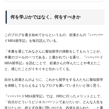
2.
小野崎康平さんのハーバード留学
何を学ぶかではなく、何をすべきか
3.
留学に行くならばリスクを取るべし
このブログを書き始めてからというもの、岩瀬さんの『ハーバー
ドMBA留学記』を毎日読んでいる。
「本書を通じてみなさんに擬似留学の体験をしてもらうことが、
本書のゴールの一つである」と書かれている通り、『ハーバード
MBA留学記』を読むことで、岩瀬さんの学んだことや考えたこ
と、感じたことがイキイキと伝わってくる。
自分も岩瀬さんのように、これから留学をする人たちに擬似留学
を体験してもらえるようなブログを書いていきたいと強く思う。
『ハーバードMBA留学記』では、HBSに行ったメリットとして、
「自分がどういうビジネスパーソンでありたいか、どんな人生を
送りたいか、絶えず自身に問いかける、内省を迫られた。」と書