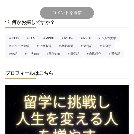
何かお探しですか？
IELTS
LLM
MPRE
NY Bar
NYLE
シカゴ大学
デューク大学
ビザ取得
出願準備
旅行記
未分類
物語
生活Tips
留学Tips
留学記
自己紹介
過去話
プロフィールはこちら