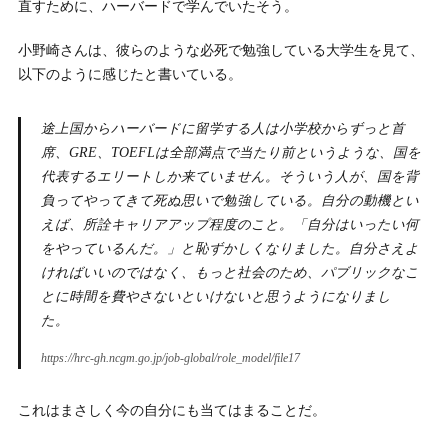
直すために、ハーバードで学んでいたそう。
小野崎さんは、彼らのような必死で勉強している大学生を見て、
以下のように感じたと書いている。
途上国からハーバードに留学する人は小学校からずっと首
席、GRE、TOEFLは全部満点で当たり前というような、国を
代表するエリートしか来ていません。そういう人が、国を背
負ってやってきて死ぬ思いで勉強している。自分の動機とい
えば、所詮キャリアアップ程度のこと。「自分はいったい何
をやっているんだ。」と恥ずかしくなりました。自分さえよ
ければいいのではなく、もっと社会のため、パブリックなこ
とに時間を費やさないといけないと思うようになりまし
た。
https://hrc-gh.ncgm.go.jp/job-global/role_model/file17
これはまさしく今の自分にも当てはまることだ。