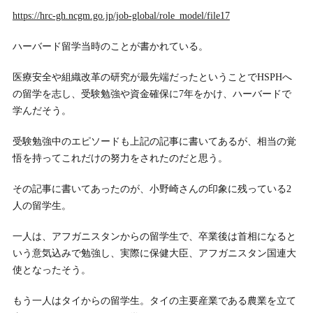
https://hrc-gh.ncgm.go.jp/job-global/role_model/file17
ハーバード留学当時のことが書かれている。
医療安全や組織改革の研究が最先端だったということでHSPHへ
の留学を志し、受験勉強や資金確保に7年をかけ、ハーバードで
学んだそう。
受験勉強中のエピソードも上記の記事に書いてあるが、相当の覚
悟を持ってこれだけの努力をされたのだと思う。
その記事に書いてあったのが、小野崎さんの印象に残っている2
人の留学生。
一人は、アフガニスタンからの留学生で、卒業後は首相になると
いう意気込みで勉強し、実際に保健大臣、アフガニスタン国連大
使となったそう。
もう一人はタイからの留学生。タイの主要産業である農業を立て